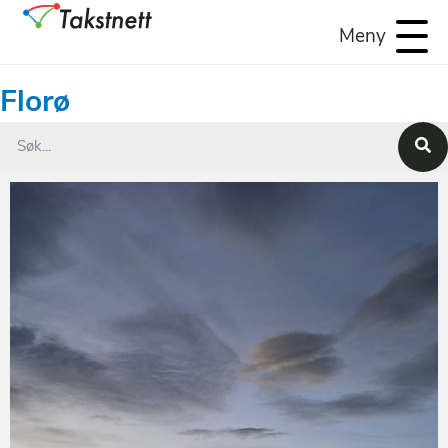
Meny
Florø