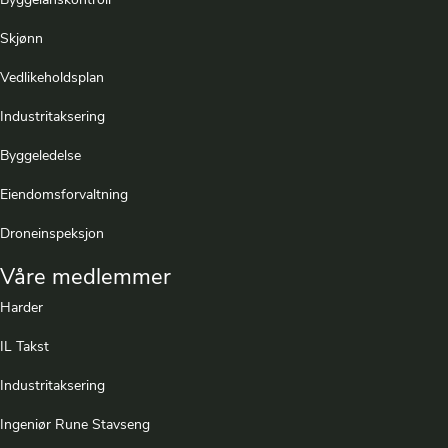
Byggelånskontroll
Skjønn
Vedlikeholdsplan
Industritaksering
Byggeledelse
Eiendomsforvaltning
Droneinspeksjon
Våre medlemmer
Harder
IL Takst
Industritaksering
Ingeniør Rune Stavseng