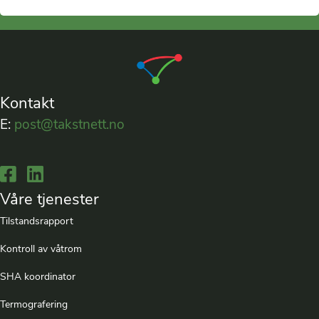
Kontakt
E:
post@takstnett.no
Lenke til Facebook
Lenke til LinkedIn
Våre tjenester
Tilstandsrapport
Kontroll av våtrom
SHA koordinator
Termografering