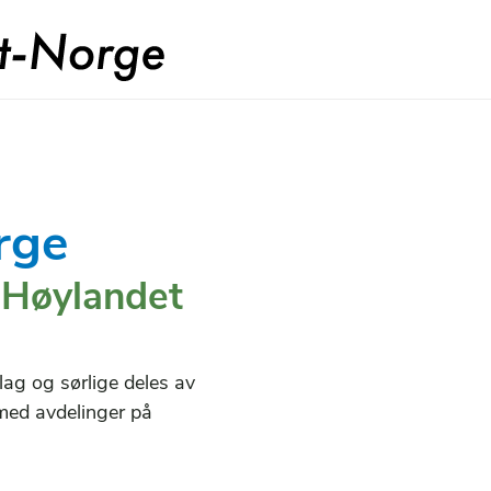
rge
, Høylandet
lag og sørlige deles av
med avdelinger på