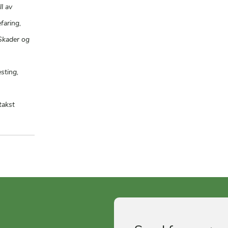
l av
faring,
Skader og
sting,
takst