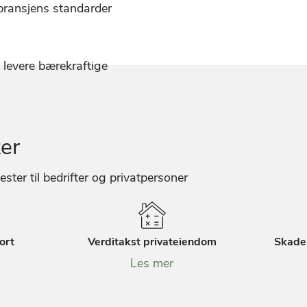
 bransjens standarder
å levere bærekraftige
ter
nester til bedrifter og privatpersoner
ort
Verditakst privateiendom
Skade
Les mer