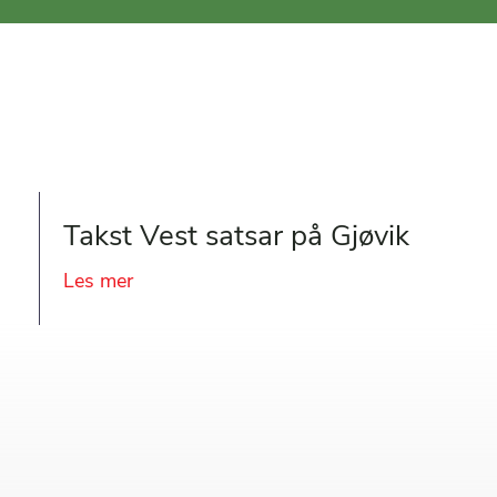
Takst Vest satsar på Gjøvik
Les mer
about Takst Vest satsar på Gjøvik
igen