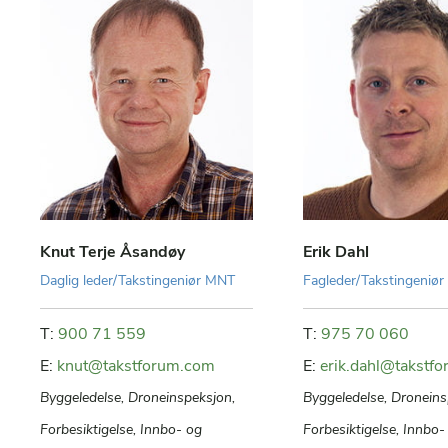
Knut Terje Åsandøy
Erik Dahl
Daglig leder/Takstingeniør MNT
Fagleder/Takstingeniø
T:
900 71 559
T:
975 70 060
E:
knut@takstforum.com
E:
erik.dahl@takstf
Byggeledelse, Droneinspeksjon,
Byggeledelse, Droneins
Forbesiktigelse, Innbo- og
Forbesiktigelse, Innbo-