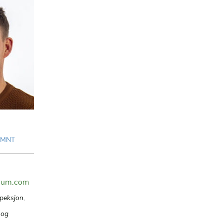
r MNT
orum.com
peksjon,
 og