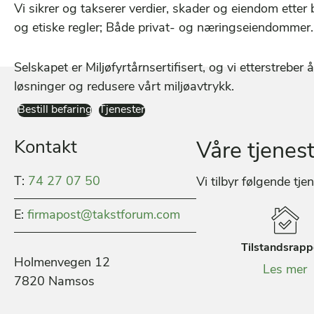
Vi sikrer og takserer verdier, skader og eiendom etter
og etiske regler; Både privat- og næringseiendommer.
Selskapet er Miljøfyrtårnsertifisert, og vi etterstreber 
løsninger og redusere vårt miljøavtrykk.
Bestill befaring
Tjenester
Kontakt
Våre tjenes
T:
74 27 07 50
Vi tilbyr følgende tje
E:
firmapost@takstforum.com
Tilstandsrapp
Holmenvegen 12
Les mer
7820 Namsos