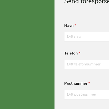
Send forespørse
Navn
*
Telefon
*
Postnummer
*