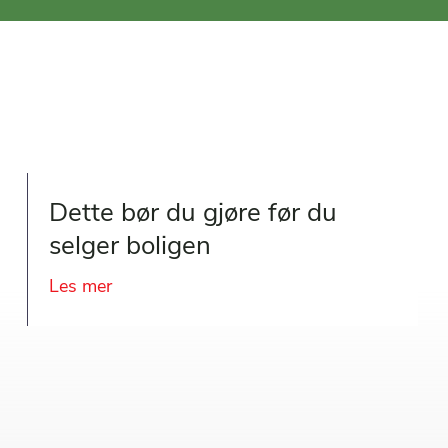
Dette bør du gjøre før du
selger boligen
Les mer
about Dette bør du gjøre før du selger bol