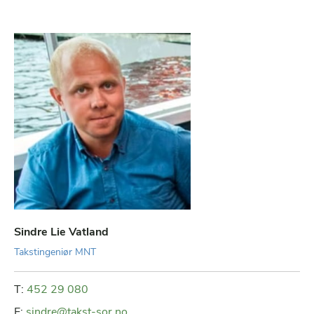
Sindre Lie Vatland
Takstingeniør MNT
T:
452 29 080
E:
sindre@takst-sor.no