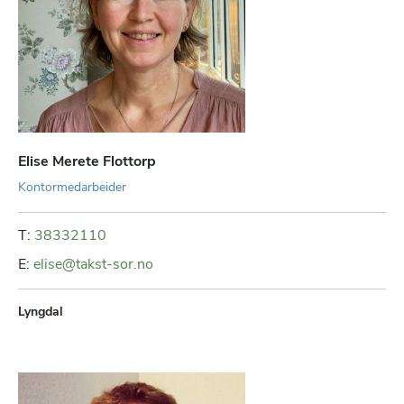
Elise Merete Flottorp
Kontormedarbeider
T:
38332110
E:
elise@takst-sor.no
Lyngdal