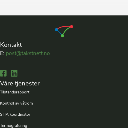
Kontakt
E:
post@takstnett.no
Lenke til Facebook
Lenke til LinkedIn
Våre tjenester
Tilstandsrapport
Kontroll av våtrom
SHA koordinator
Termografering