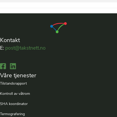
Kontakt
E:
post@takstnett.no
Lenke til Facebook
Lenke til LinkedIn
Våre tjenester
Tilstandsrapport
Kontroll av våtrom
SHA koordinator
Termografering