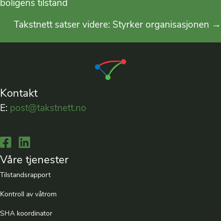
boligens tilstand
navigation
Takstnett satser videre: Styrker organisasjonen →
Kontakt
E:
post@takstnett.no
Lenke til Facebook
Lenke til LinkedIn
Våre tjenester
Tilstandsrapport
Kontroll av våtrom
SHA koordinator