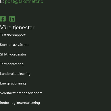
E:
post@takstnett.no
Lenke til Facebook
Lenke til LinkedIn
Våre tjenester
Tilstandsrapport
Kontroll av våtrom
SHA koordinator
Termografering
Landbrukstaksering
Energirådgivning
Verditakst næringseiendom
Innbo- og løsøretaksering