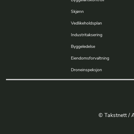
Byggelånskontroll
Skjønn
Vedlikeholdsplan
Industritaksering
Byggeledelse
Eiendomsforvaltning
Droneinspeksjon
© Takstnett / A