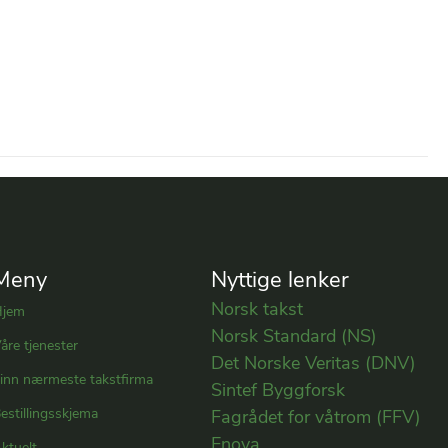
Meny
Nyttige lenker
Norsk takst
Hjem
Norsk Standard (NS)
åre tjenester
Det Norske Veritas (DNV)
inn nærmeste takstfirma
Sintef Byggforsk
estillingsskjema
Fagrådet for våtrom (FFV)
Enova