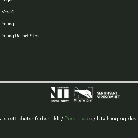
Togin
Verdi1
Young
Young Raimet Skovli
lle rettigheter forbeholdt /
Personvern
/ Utvikling og des