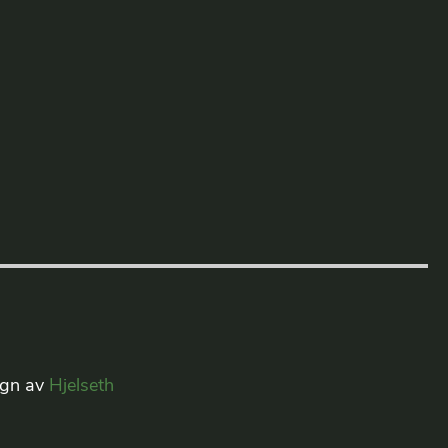
ign av
Hjelseth