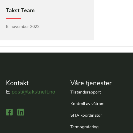
Takst Team
8. november 2022
Kontakt
Våre tjenester
E:
post@takstnett.no
Tilstandsrapport
Kontroll av våtrom
Lenke til Facebook
Lenke til LinkedIn
SHA koordinator
Termografering