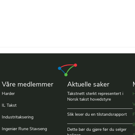
Våre medlemmer
Aktuelle saker
Harder
Takstnett sterkt representert i
Norsk takst hovedstyre
V
IL Takst
Slik leser du en tilstandsrapport
F
Industritaksering
B
Ingeniør Rune Stavseng
Dette bør du gjøre før du selger