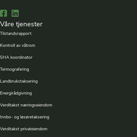
Lenke til Facebook
Lenke til LinkedIn
Våre tjenester
Tilstandsrapport
Kontroll av våtrom
SHA koordinator
Termografering
Landbrukstaksering
Energirådgivning
Verditakst næringseiendom
Innbo- og løsøretaksering
Verditakst privateiendom