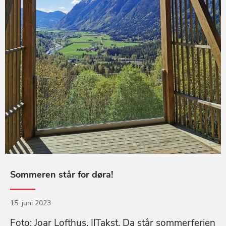
Sommeren står for døra!
15. juni 2023
Foto: Joar Lofthus, IlTakst. Da står sommerferien