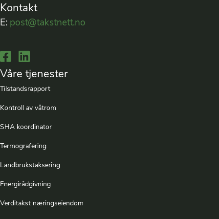
Kontakt
E:
post@takstnett.no
Lenke til Facebook
Lenke til LinkedIn
Våre tjenester
Tilstandsrapport
Kontroll av våtrom
SHA koordinator
Termografering
Landbrukstaksering
Energirådgivning
Verditakst næringseiendom