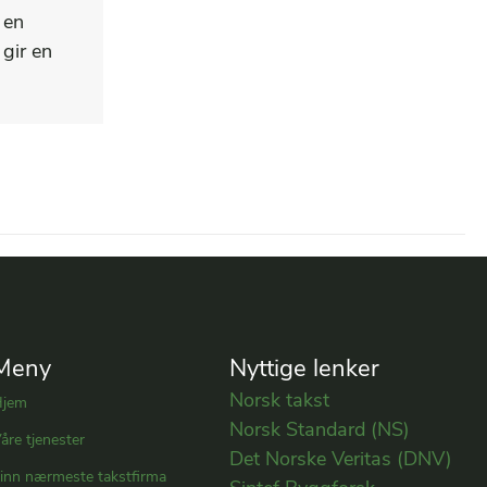
 en
 gir en
Meny
Nyttige lenker
Norsk takst
Hjem
Norsk Standard (NS)
åre tjenester
Det Norske Veritas (DNV)
inn nærmeste takstfirma