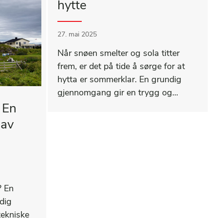
hytte
27. mai 2025
Når snøen smelter og sola titter
frem, er det på tide å sørge for at
hytta er sommerklar. En grundig
gjennomgang gir en trygg og...
 En
 av
? En
ndig
tekniske