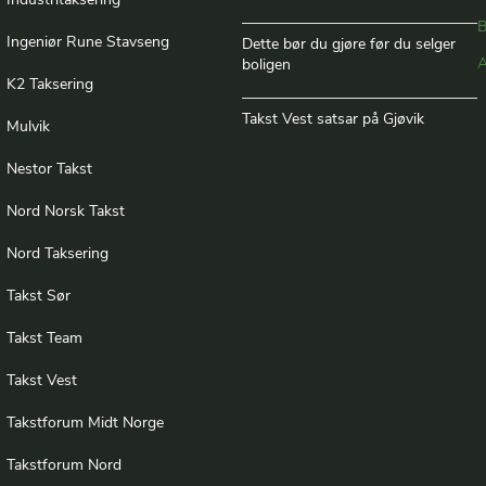
Industritaksering
B
Ingeniør Rune Stavseng
Dette bør du gjøre før du selger
A
boligen
K2 Taksering
Takst Vest satsar på Gjøvik
Mulvik
Nestor Takst
Nord Norsk Takst
Nord Taksering
Takst Sør
Takst Team
Takst Vest
Takstforum Midt Norge
Takstforum Nord