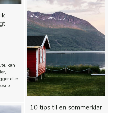
ik
gt –
ute, kan
ler,
gger eller
rosne
10 tips til en sommerklar