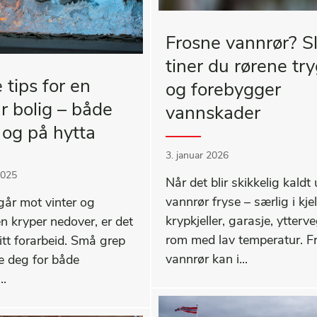
Frosne vannrør? Sl
tiner du rørene try
 tips for en
og forebygger
ar bolig – både
vannskader
og på hytta
3. januar 2026
2025
Når det blir skikkelig kaldt 
vannrør fryse – særlig i kjel
går mot vinter og
krypkjeller, garasje, ytterve
n kryper nedover, er det
rom med lav temperatur. F
litt forarbeid. Små grep
vannrør kan i...
e deg for både
..