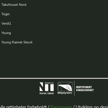
Taksthuset Nord
Togin
Verdi1
Young
Young Raimet Skovli
lle rettigheter forbeholdt /
Personvern
/ Utvikling og des