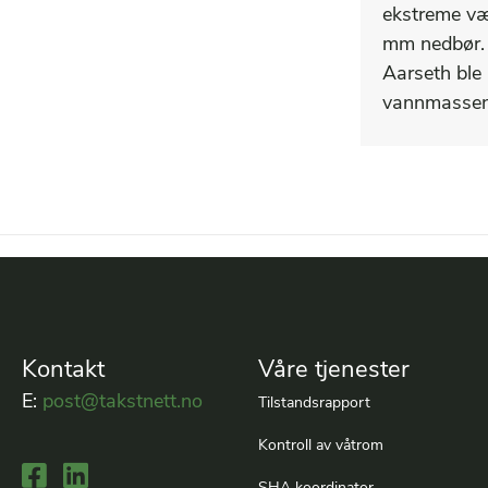
ekstreme væ
mm nedbør. 
Aarseth ble
vannmassene
Kontakt
Våre tjenester
E:
post@takstnett.no
Tilstandsrapport
Kontroll av våtrom
Lenke til Facebook
Lenke til LinkedIn