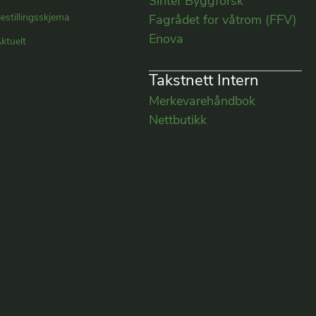
Sintef Byggforsk
estillingsskjema
Fagrådet for våtrom (FFV)
Enova
ktuelt
Takstnett Intern
Merkevarehåndbok
Nettbutikk