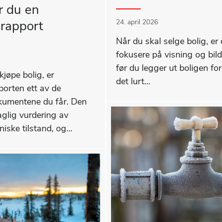
er du en
24. april 2026
srapport
Når du skal selge bolig, er 
fokusere på visning og bil
før du legger ut boligen for
kjøpe bolig, er
det lurt...
porten ett av de
okumentene du får. Den
aglig vurdering av
iske tilstand, og...