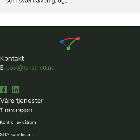
som svært alvorlig, og...
Kontakt
E:
post@takstnett.no
Lenke til Facebook
Lenke til LinkedIn
Våre tjenester
Tilstandsrapport
Kontroll av våtrom
SHA koordinator