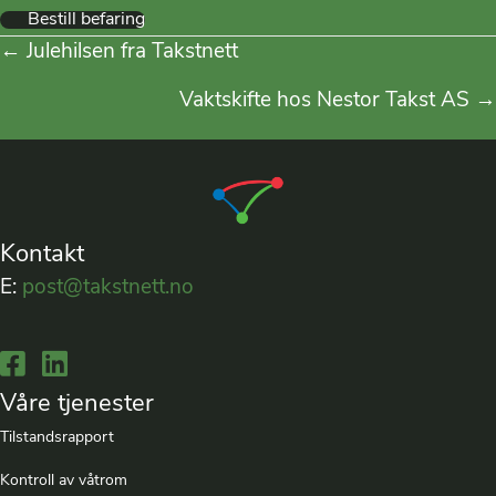
Bestill befaring
Posts
← Julehilsen fra Takstnett
navigation
Vaktskifte hos Nestor Takst AS →
Kontakt
E:
post@takstnett.no
Lenke til Facebook
Lenke til LinkedIn
Våre tjenester
Tilstandsrapport
Kontroll av våtrom