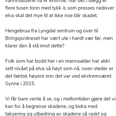
vannmassene nå er enorme. Når det i tillegg er
flere tusen tonn med tykk is som presses nedover
elva skal det mye til at ikke noe blir skadet.
Hengebrua fra Lyngdal sentrum og over til
Bringsjordneset har vært ute i hardt vær før, men
klarer den å stå imot dette?
Folk som har bodd her i en mannsalder har aldri
sett nivået på elva så høyt som nå, noen steder er
det faktisk høyere enn det var ved ekstremværet
Synne i 2015.
Vi får bare vente å se, og i mellomtiden gjøre det vi
kan for å begrense skadene, og bidra med
taksering og utbedring av skadene så raskt og